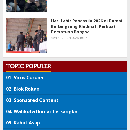
Hari Lahir Pancasila 2026 di Dumai
Berlangsung Khidmat, Perkuat
Persatuan Bangsa
Senin, 01 Jun 2026 10:06
TOPIC POPULER
01.
Virus Corona
02.
Blok Rokan
03.
Sponsored Content
04.
Walikota Dumai Tersangka
05.
Kabut Asap