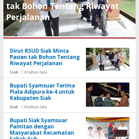
tak Bohon Tentang Riwayat
Perjalanan
Dirut RSUD Siak Minta
Pasien tak Bohon Tentang
Riwayat Perjalanan
Siak
6 tahun lalu
Bupati Syamsuar Terima
Piala Adipura ke-4 untuk
Kabupaten Siak
Siak
8 tahun lalu
Bupati Siak Syamsuar
Pamitan dengan
Masyarakat Kecamatan
Sabak Auh