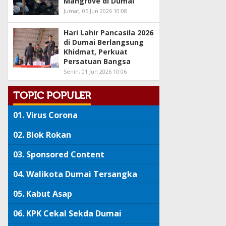
Mangrove di Dumai
Jumat, 05 Jun 2026 10:08
Hari Lahir Pancasila 2026
di Dumai Berlangsung
Khidmat, Perkuat
Persatuan Bangsa
Senin, 01 Jun 2026 10:06
TOPIC POPULER
01.
Virus Corona
02.
Blok Rokan
03.
Sponsored Content
04.
Walikota Dumai Tersangka
05.
Kabut Asap
06.
KPK Cekal Sekda Dumai