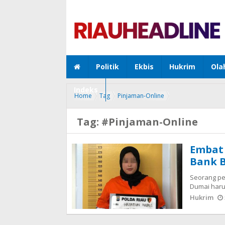
Politik
Ekbis
Hukrim
Ola
Indeks
Home
Tag
Pinjaman-Online
Tag:
#Pinjaman-Online
Embat 
Bank 
Seorang per
Dumai harus
Hukrim