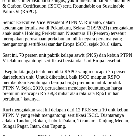
sertifikasi internasional sekaligus, yakni International Sustainability
& Carbon Certification (ISCC) serta Roundtable on Sustainable
Palm Oil (RSPO).
Senior Executive Vice President PTPN V, Rurianto, dalam
keterangan tertulisnya di Pekanbaru, Selasa (21/9/2021) mengatakan
anak usaha Holding Perkebunan Nusantara III (Persero) tersebut
merupakan perusahaan perkebunan milik negara pertama yang
mengantongi sertifikasi standar Eropa ISCC, sejak 2018 silam.
Saat ini, 70 persen unit pabrik kelapa sawit (PKS) dan kebun PTPN
V telah mengantongi sertifikasi berstandar Uni Eropa tersebut.
"Begitu kita juga telah memiliki RSPO yang mencapai 75 persen
dari seluruh unit. Untuk diketahui, baik ISCC maupun RSPO
memberikan keuntungan berupa harga premium untuk produk
PTPN V. Sejak 2019, perusahaan mendapat keuntungan harga
premium mencapai Rp168,8 miliar atau rata-rata Rp61 miliar
pertahun," katanya.
Ruri mengatakan saat ini delapan dari 12 PKS serta 10 unit kebun
PTPN V yang telah mengantongi sertifikasi ISCC. Diantaranya
adalah Tandun, Rokan, Lubuk Dalam, Terantam, Tanjung Medan,
Sungai Pagar, Intan, dan Tapung.