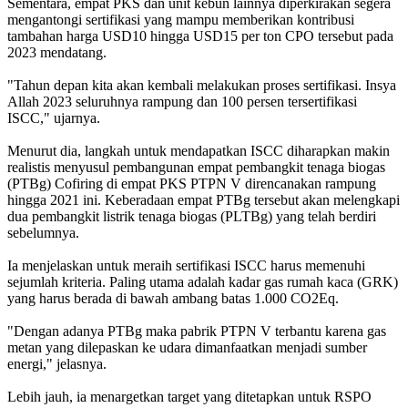
Sementara, empat PKS dan unit kebun lainnya diperkirakan segera
mengantongi sertifikasi yang mampu memberikan kontribusi
tambahan harga USD10 hingga USD15 per ton CPO tersebut pada
2023 mendatang.
"Tahun depan kita akan kembali melakukan proses sertifikasi. Insya
Allah 2023 seluruhnya rampung dan 100 persen tersertifikasi
ISCC," ujarnya.
Menurut dia, langkah untuk mendapatkan ISCC diharapkan makin
realistis menyusul pembangunan empat pembangkit tenaga biogas
(PTBg) Cofiring di empat PKS PTPN V direncanakan rampung
hingga 2021 ini. Keberadaan empat PTBg tersebut akan melengkapi
dua pembangkit listrik tenaga biogas (PLTBg) yang telah berdiri
sebelumnya.
Ia menjelaskan untuk meraih sertifikasi ISCC harus memenuhi
sejumlah kriteria. Paling utama adalah kadar gas rumah kaca (GRK)
yang harus berada di bawah ambang batas 1.000 CO2Eq.
"Dengan adanya PTBg maka pabrik PTPN V terbantu karena gas
metan yang dilepaskan ke udara dimanfaatkan menjadi sumber
energi," jelasnya.
Lebih jauh, ia menargetkan target yang ditetapkan untuk RSPO