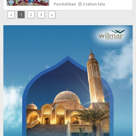
Pendidikan
2 tahun lalu
«
1
2
3
»