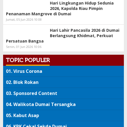
Hari Lingkungan Hidup Sedunia
2026, Kapolda Riau Pimpin
Penanaman Mangrove di Dumai
Jumat, 05 Jun 2026 10:08
Hari Lahir Pancasila 2026 di Dumai
Berlangsung Khidmat, Perkuat
Persatuan Bangsa
Senin, 01 Jun 2026 10:06
TOPIC POPULER
01.
Virus Corona
02.
Blok Rokan
03.
Sponsored Content
04.
Walikota Dumai Tersangka
05.
Kabut Asap
06.
KPK Cekal Sekda Dumai