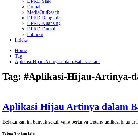
DPRD Siak
Dumai
MediaOutReach
DPRD Bengkalis
DPRD Kuansing
DPRD Dumai
Hiburan
Indeks
Home
Tag
Aplikasi-Hijau-Artinya-dalam-Bahasa-Gaul
Tag:
#Aplikasi-Hijau-Artinya-
Aplikasi Hijau Artinya dalam B
Belakangan ini banyak sekali yang bertanya tentang aplikasi hijau arti
Tekno
3 tahun lalu