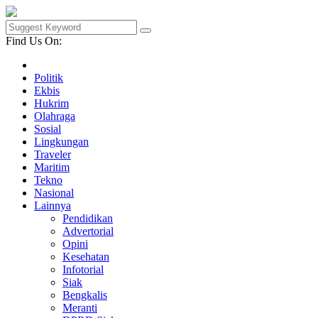
Find Us On:
Politik
Ekbis
Hukrim
Olahraga
Sosial
Lingkungan
Traveler
Maritim
Tekno
Nasional
Lainnya
Pendidikan
Advertorial
Opini
Kesehatan
Infotorial
Siak
Bengkalis
Meranti