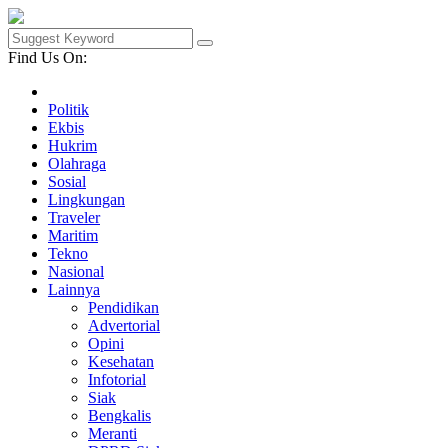
Find Us On:
Politik
Ekbis
Hukrim
Olahraga
Sosial
Lingkungan
Traveler
Maritim
Tekno
Nasional
Lainnya
Pendidikan
Advertorial
Opini
Kesehatan
Infotorial
Siak
Bengkalis
Meranti