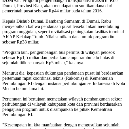
DUMAI -
Program pengembangan transporatasi massal di Kota
Dumai, Provinsi Riau, akan mendapatkan suntikan dana dari
pemerintah pusat sebesar Rp44 miliar pada tahun 2016.
Kepala Dishub Dumai, Bambang Sumantri di Dumai, Rabu
menyebutkan bahwa pendanaan pusat tersebut akan mendukung
program unggulan, seperti revitalisasi peningkatan fasilitas terminal
AKAP Kelakap Tujuh. Nilai suntikan dana untuk program itu
sebesar Rp38 miliar.
"Program lain, pengembangan bus perintis di wilayah pelosok
sebesar Rp1,5 miliar dan perbaikan lampu rambu lalu lintas di
sejumlah titik sebanyak Rp5 miliar," katanya.
Menurut dia, kepastian dukungan pendanaan pusat ini berdasarkan
pertemuan rapat koordinasi teknis (Rakornis) di Kementerian
Perhubungan RI dengan instansi perhubungan se-Indonesia di Kota
Medan belum lama ini.
Pertemuan ini bertujuan memetakan wilayah pembangunan sektor
perhubungan di wilayah kabupaten kota dan provinsi berdasarkan
pengajuan program untuk disampaikan ke pihak Kementrian
Perhubungan RI.
"Kesempatan ini kita manfaatkan dengan mengusulkan sejumlah