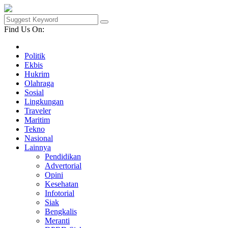
Find Us On:
Politik
Ekbis
Hukrim
Olahraga
Sosial
Lingkungan
Traveler
Maritim
Tekno
Nasional
Lainnya
Pendidikan
Advertorial
Opini
Kesehatan
Infotorial
Siak
Bengkalis
Meranti