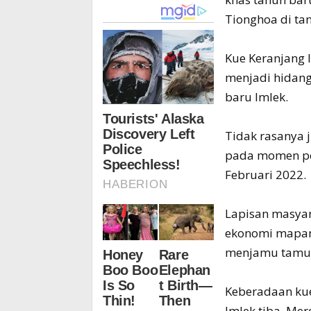
Tionghoa di tan
Kue Keranjang 
menjadi hidan
baru Imlek.
Tidak rasanya 
pada momen per
Februari 2022.
Lapisan masyar
ekonomi mapan 
menjamu tamu 
Keberadaan kue
Imlek tiba. M