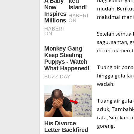
Bagi kalian ya
mudah. Berikut
maksimal mani
Setelah semua b
sagu, santan, 
ini untuk memb
Tuang air pana
hingga gula lar
wadah.
Tuang air gula
aduk; Tambahk
rata; Siapkan c
goreng.