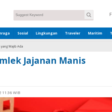
F
hraga
Sosial
Lingkungan
Traveler
Maritim
s yang Wajib Ada
Imlek Jajanan Manis
22 11:36 WIB