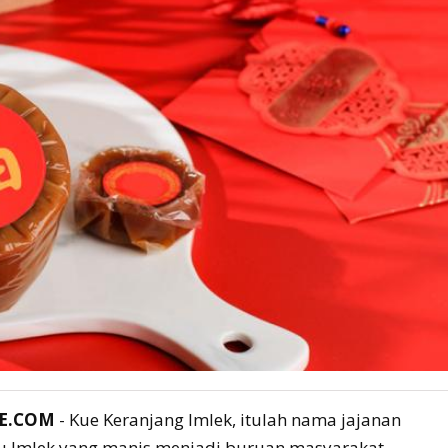
NE.COM
- Kue Keranjang Imlek, itulah nama jajanan
u Imlek yang manis menjadi buruan masyarakat