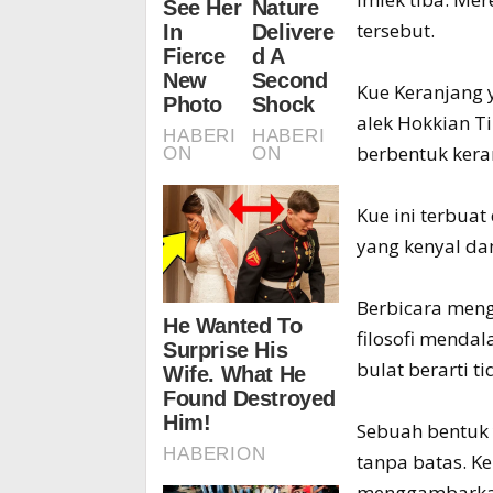
tersebut.
Kue Keranjang 
alek Hokkian T
berbentuk kera
Kue ini terbuat
yang kenyal da
Berbicara meng
filosofi mendal
bulat berarti t
Sebuah bentuk 
tanpa batas. K
menggambarkan 