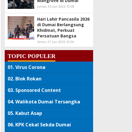
Mangrove di Dumai
Jumat, 05 Jun 2026 10:08
Hari Lahir Pancasila 2026
di Dumai Berlangsung
Khidmat, Perkuat
Persatuan Bangsa
Senin, 01 Jun 2026 10:06
TOPIC POPULER
01.
Virus Corona
02.
Blok Rokan
03.
Sponsored Content
04.
Walikota Dumai Tersangka
05.
Kabut Asap
06.
KPK Cekal Sekda Dumai