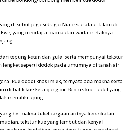
yang di sebut juga sebagai Nian Gao atau dalam di
i Kwe, yang mendapat nama dari wadah cetaknya
njang.
 dari tepung ketan dan gula, serta mempunyai tekstur
n lengket seperti dodok pada umumnya di tanah air.
enai kue dodol khas Imlek, ternyata ada makna serta
am di balik kue keranjang ini. Bentuk kue dodol yang
idak memiliki ujung.
yang bermakna kekeluargaan artinya keterikatan
emudian, tekstur kue yang lembut dan kenyal
keuletan, kegigihan, serta daya juang yang tinggi.