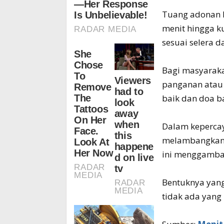
Tuang adonan h
menit hingga k
sesuai selera d
Bagi masyaraka
panganan atau j
baik dan doa b
Dalam kepercay
melambangkan s
ini menggambar
Bentuknya yang
tidak ada yang 