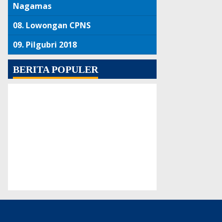
Nagamas
08.
Lowongan CPNS
09.
Pilgubri 2018
BERITA POPULER