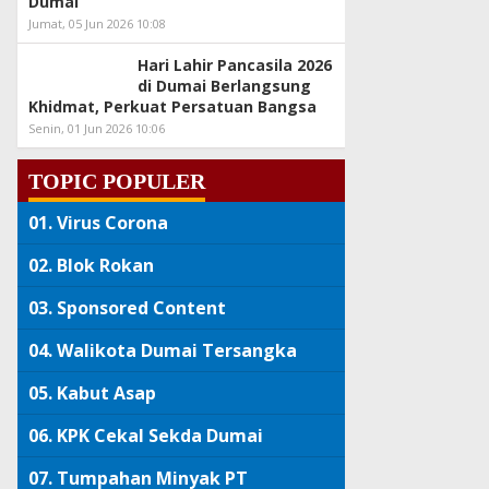
Dumai
Jumat, 05 Jun 2026 10:08
Hari Lahir Pancasila 2026
di Dumai Berlangsung
Khidmat, Perkuat Persatuan Bangsa
Senin, 01 Jun 2026 10:06
TOPIC POPULER
01.
Virus Corona
02.
Blok Rokan
03.
Sponsored Content
04.
Walikota Dumai Tersangka
05.
Kabut Asap
06.
KPK Cekal Sekda Dumai
07.
Tumpahan Minyak PT