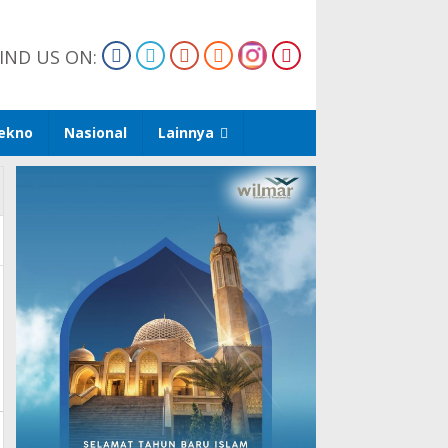
IND US ON:
ekno
Nasional
Lainnya