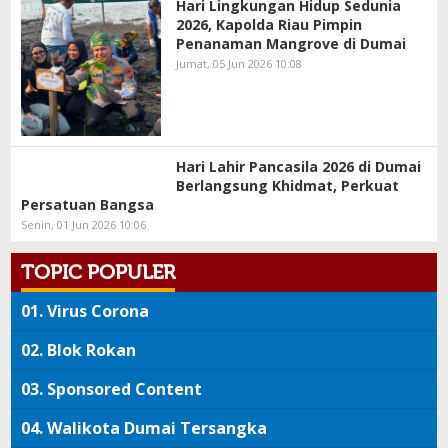
Hari Lingkungan Hidup Sedunia
2026, Kapolda Riau Pimpin
Penanaman Mangrove di Dumai
Jumat, 05 Jun 2026 10:08
Hari Lahir Pancasila 2026 di Dumai
Berlangsung Khidmat, Perkuat
Persatuan Bangsa
Senin, 01 Jun 2026 10:06
TOPIC POPULER
01.
Virus Corona
02.
Blok Rokan
03.
Sponsored Content
04.
Walikota Dumai Tersangka