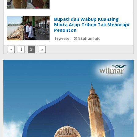
Bupati dan Wabup Kuansing
Minta Atap Tribun Tak Menutupi
Penonton
Traveler
9 tahun lalu
«
1
2
»