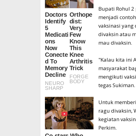
Bupati Rohul 2
menjadi conto
vaksinasi yang
divaksin atau 
mau divaksin.
"Kalau kita in
masyarakat ba
mengikuti vaks
tegas Sukiman.
Untuk memberik
ragu divaksin,
kegiatan vaksi
Perkim.