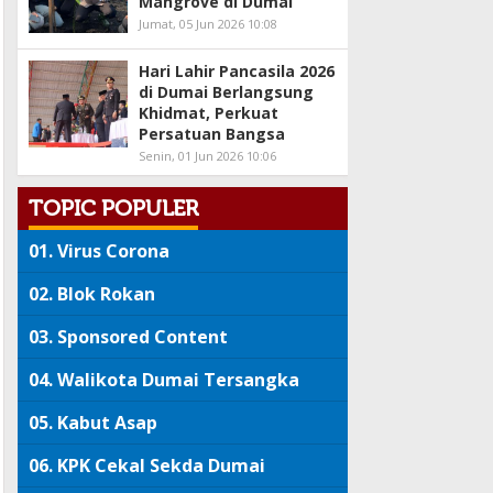
Mangrove di Dumai
Jumat, 05 Jun 2026 10:08
Hari Lahir Pancasila 2026
di Dumai Berlangsung
Khidmat, Perkuat
Persatuan Bangsa
Senin, 01 Jun 2026 10:06
TOPIC POPULER
01.
Virus Corona
02.
Blok Rokan
03.
Sponsored Content
04.
Walikota Dumai Tersangka
05.
Kabut Asap
06.
KPK Cekal Sekda Dumai