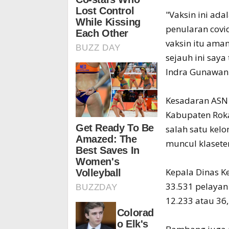
"Vaksin ini ad
penularan covi
vaksin itu aman
sejauh ini say
Indra Gunawan
Kesadaran ASN 
Kabupaten Roka
salah satu kel
muncul klasete
Kepala Dinas K
33.531 pelayan 
12.233 atau 36,