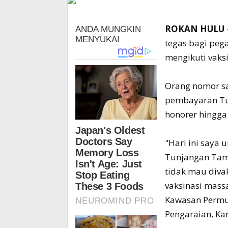
ROKAN HULU
tegas bagi peg
mengikuti vaks
Orang nomor s
pembayaran Tu
honorer hingga
"Hari ini say
Tunjangan Tamb
tidak mau diva
vaksinasi mass
Kawasan Permuk
Pengaraian, Kam