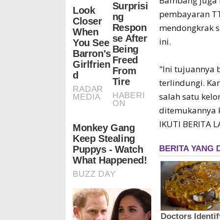
Bambang juga 
pembayaran TT
mendongkrak se
ini.
"Ini tujuannya
terlindungi. Ka
salah satu kel
ditemukannya k
IKUTI BERITA 