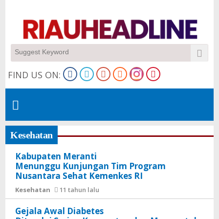
Selasa, 05 Mei 2015 15:55
Kabupaten Meranti Menunggu
FIND US ON:
Kunjungan Tim Program
Nusantara Sehat Kemenkes RI
Kesehatan
Kabupaten Meranti
Menunggu Kunjungan Tim Program
Nusantara Sehat Kemenkes RI
Kesehatan
11 tahun lalu
Gejala Awal Diabetes