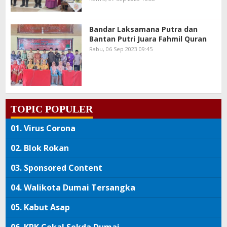
Bandar Laksamana Putra dan
Bantan Putri Juara Fahmil Quran
Rabu, 06 Sep 2023 09:45
TOPIC POPULER
01.
Virus Corona
02.
Blok Rokan
03.
Sponsored Content
04.
Walikota Dumai Tersangka
05.
Kabut Asap
06.
KPK Cekal Sekda Dumai