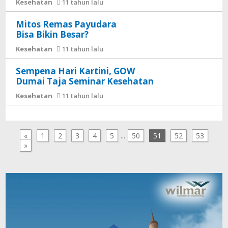
Kesehatan
11 tahun lalu
Mitos Remas Payudara
Bisa Bikin Besar?
Kesehatan
11 tahun lalu
Sempena Hari Kartini, GOW
Dumai Taja Seminar Kesehatan
Kesehatan
11 tahun lalu
«
1
2
3
4
5
...
50
51
52
53
»