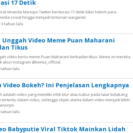
asi 17 Detik
viral Amanda Manopo Twitter berdurasi 17 detik bikin heboh para
edia sosial hingga menjadi tontonan warganet.
3 tahun lalu
I Unggah Video Meme Puan Maharani
an Tikus
gah video berisi meme Puan Maharani berbadan tikus. Meme ini mereka
i akun Instagram @bemui_official.
 tahun lalu
u Video Bokeh? Ini Penjelasan Lengkapnya
 adalah video yang memiliki efek blur atau kabur pada latar belakang
 tertentu dalam video, sehingga objek utama dalam video menjadi lebih
enonjol.
 tahun lalu
deo Babyputie Viral Tiktok Mainkan Lidah