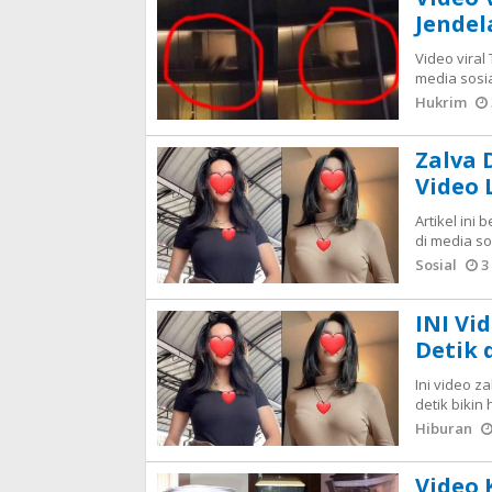
Jendel
Video viral
media sosia
Hukrim
Zalva 
Video
Artikel ini
di media so
Sosial
3 
INI Vi
Detik 
Ini video z
detik bikin
Hiburan
Video 