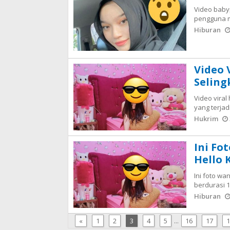
Video babyp
pengguna me
Hiburan
Video 
Seling
Video vira
yang terjad
Hukrim
Ini Fo
Hello 
Ini foto wa
berdurasi 
Hiburan
«
1
2
3
4
5
...
16
17
1