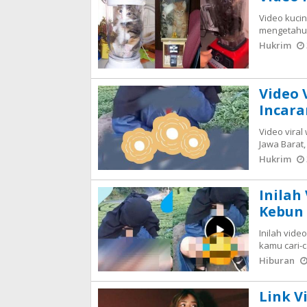
Video kucin
mengetahui
Hukrim
Video 
Incar
Video viral
Jawa Barat,
Hukrim
Inilah
Kebun 
Inilah vide
kamu cari-c
Hiburan
Link V