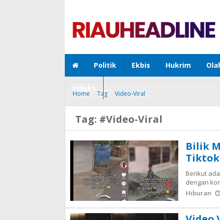
Politik
Ekbis
Hukrim
Ola
Indeks
Home
Tag
Video-Viral
Tag:
#Video-Viral
Bilik 
Tiktok
Berikut adal
dengan kon
Hiburan
Video 