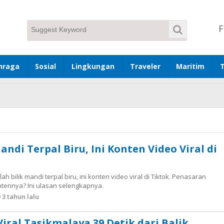
F
hraga
Sosial
Lingkungan
Traveler
Maritim
Mandi Terpal Biru, Ini Konten Video Viral di
ah bilik mandi terpal biru, ini konten video viral di Tiktok. Penasaran
tennya? Ini ulasan selengkapnya.
3 tahun lalu
Viral Tasikmalaya 39 Detik dari Balik