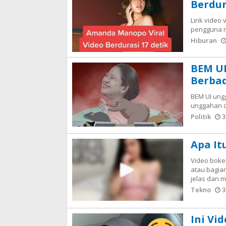
Berdur
Link video 
pengguna m
Hiburan
BEM U
Berbad
BEM UI ung
unggahan d
Politik
3
Apa It
Video bokeh
atau bagian
jelas dan m
Tekno
3
Ini Vi