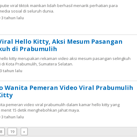
utie viral tiktok mainkan lidah berhasil menarik perhatian para
dia sosial di seluruh dunia.
3 tahun lalu
Viral Hello Kitty, Aksi Mesum Pasangan
kuh di Prabumulih
l hello kitty merupakan rekaman video aksi mesum pasangan selingkuh
i di Kota Prabumulih, Sumatera Selatan.
3 tahun lalu
to Wanita Pemeran Video Viral Prabumulih
Kitty
nita pemeran video viral prabumulih dalam kamar hello kitty yang
1 menit 15 detik menghebohkan jahat maya.
3 tahun lalu
8
19
»