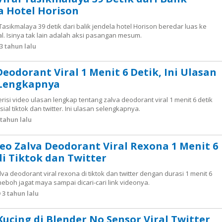
a Hotel Horison
 Tasikmalaya 39 detik dari balik jendela hotel Horison beredar luas ke
l. Isinya tak lain adalah aksi pasangan mesum.
3 tahun lalu
Deodorant Viral 1 Menit 6 Detik, Ini Ulasan
 Lengkapnya
 berisi video ulasan lengkap tentang zalva deodorant viral 1 menit 6 detik
sial tiktok dan twitter. Ini ulasan selengkapnya.
tahun lalu
deo Zalva Deodorant Viral Rexona 1 Menit 6
di Tiktok dan Twitter
alva deodorant viral rexona di tiktok dan twitter dengan durasi 1 menit 6
 heboh jagat maya sampai dicari-cari link videonya.
3 tahun lalu
Kucing di Blender No Sensor Viral Twitter