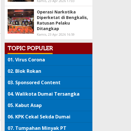
Kamis, 23 Apr 2026 17:03
Operasi Narkotika
Diperketat di Bengkalis,
Ratusan Pelaku
Ditangkap
Kamis, 23 Apr 2026 16:59
TOPIC POPULER
01.
Virus Corona
02.
Blok Rokan
03.
Sponsored Content
04.
Walikota Dumai Tersangka
05.
Kabut Asap
06.
KPK Cekal Sekda Dumai
07.
Tumpahan Minyak PT