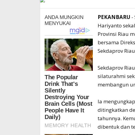
PEKANBARU
-
Hariyanto seka
Provinsi Riau 
bersama Direks
Sekdaprov Riau 
Sekdaprov Riau
silaturahmi s
membangun unt
Ia mengungkapk
ditingkatkan d
tahunnya. Kemud
dibentuk dan te