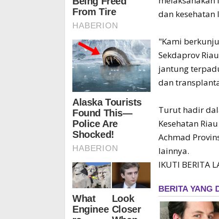
melaksanakan f
dan kesehatan l
"Kami berkunju
Sekdaprov Riau
jantung terpadu
dan transplanta
Turut hadir da
Kesehatan Riau
Achmad Provins
lainnya.
IKUTI BERITA 