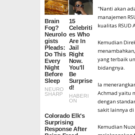
"Nanti akan ad
manajemen RSUD
kualitas RSUD 
Kemudian Direk
menambahkan, 
yang terbaik u
bidangnya.
Ia menerangkan,
Achmad yaitu m
dengan standar
sakit lainnya di
Kemudian Nuzel