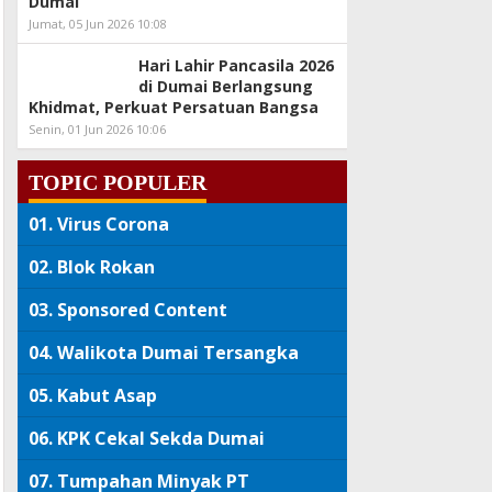
Dumai
Jumat, 05 Jun 2026 10:08
Hari Lahir Pancasila 2026
di Dumai Berlangsung
Khidmat, Perkuat Persatuan Bangsa
Senin, 01 Jun 2026 10:06
TOPIC POPULER
01.
Virus Corona
02.
Blok Rokan
03.
Sponsored Content
04.
Walikota Dumai Tersangka
05.
Kabut Asap
06.
KPK Cekal Sekda Dumai
07.
Tumpahan Minyak PT