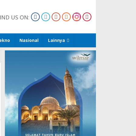
IND US ON:
ekno
Nasional
Lainnya