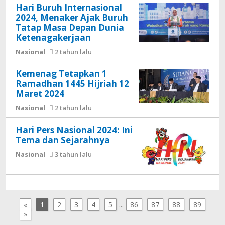
Hari Buruh Internasional
2024, Menaker Ajak Buruh
Tatap Masa Depan Dunia
Ketenagakerjaan
Nasional
2 tahun lalu
Kemenag Tetapkan 1
Ramadhan 1445 Hijriah 12
Maret 2024
Nasional
2 tahun lalu
Hari Pers Nasional 2024: Ini
Tema dan Sejarahnya
Nasional
3 tahun lalu
«
1
2
3
4
5
...
86
87
88
89
»