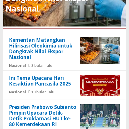
Nasional
Kementan Matangkan
Hilirisasi Oleokimia untuk
Dongkrak Nilai Ekspor
Nasional
Nasional
3 bulan lalu
Ini Tema Upacara Hari
Kesaktian Pancasila 2025
Nasional
10 bulan lalu
Presiden Prabowo Subianto
Pimpin Upacara Detik-
Detik Proklamasi HUT ke-
80 Kemerdekaan RI