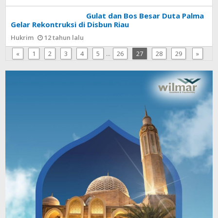
Gulat dan Bos Besar Duta Palma
Gelar Rekontruksi di Disbun Riau
Hukrim
12 tahun lalu
«
1
2
3
4
5
...
26
27
28
29
»