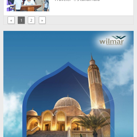
«
1
2
»