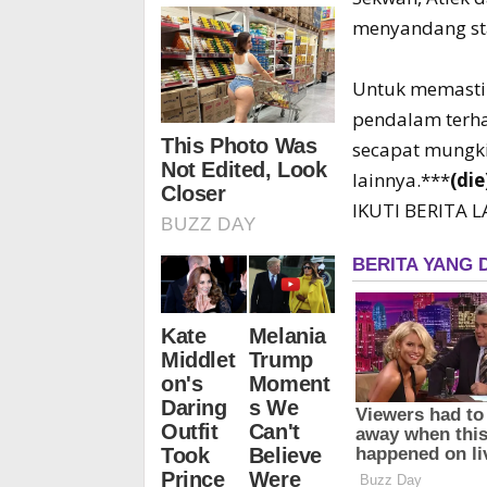
menyandang sta
Untuk memastik
pendalam terha
secapat mungki
lainnya.***
(die
IKUTI BERITA 