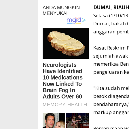
DUMAI, RIAU
Selasa (1/10/1
Dumai, bakal di
anggaran pemb
Kasat Reskrim 
sejumlah awak 
memeriksa Ben
pengeluaran ke
"Kita sudah m
besok diagend
bendaharanya,"
markup anggara
Pemeriksaan Be