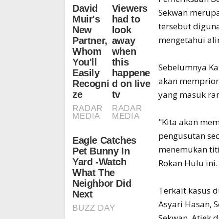
Sekwan merupa
tersebut digu
mengetahui alir
Sebelumnya Ka
akan memprior
yang masuk ran
"Kita akan mem
pengusutan sec
menemukan titi
Rokan Hulu ini.
Terkait kasus 
Asyari Hasan, 
Sekwan, Atiek 