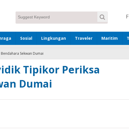
F
hraga
Sosial
Lingkungan
Traveler
Maritim
ksa Bendahara Sekwan Dumai
idik Tipikor Periksa
wan Dumai