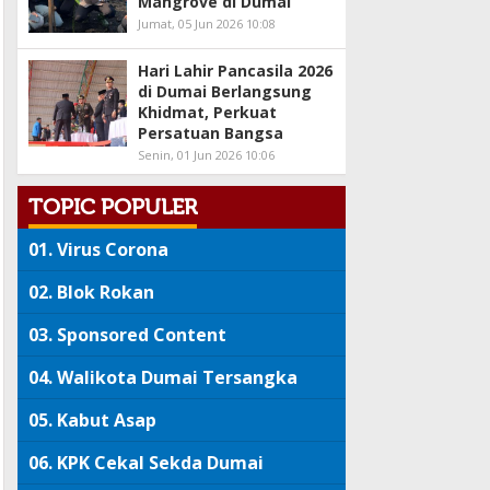
Mangrove di Dumai
Jumat, 05 Jun 2026 10:08
Hari Lahir Pancasila 2026
di Dumai Berlangsung
Khidmat, Perkuat
Persatuan Bangsa
Senin, 01 Jun 2026 10:06
TOPIC POPULER
01.
Virus Corona
02.
Blok Rokan
03.
Sponsored Content
04.
Walikota Dumai Tersangka
05.
Kabut Asap
06.
KPK Cekal Sekda Dumai