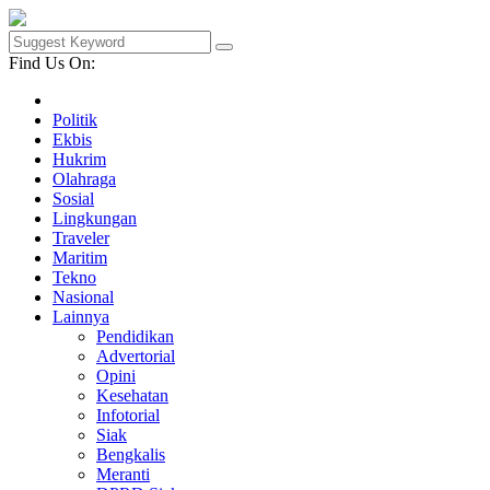
Find Us On:
Politik
Ekbis
Hukrim
Olahraga
Sosial
Lingkungan
Traveler
Maritim
Tekno
Nasional
Lainnya
Pendidikan
Advertorial
Opini
Kesehatan
Infotorial
Siak
Bengkalis
Meranti