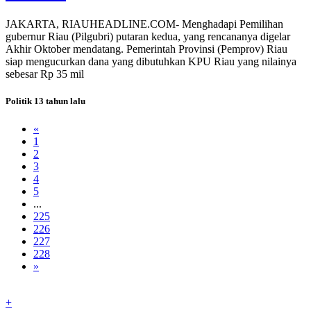
JAKARTA, RIAUHEADLINE.COM- Menghadapi Pemilihan
gubernur Riau (Pilgubri) putaran kedua, yang rencananya digelar
Akhir Oktober mendatang. Pemerintah Provinsi (Pemprov) Riau
siap mengucurkan dana yang dibutuhkan KPU Riau yang nilainya
sebesar Rp 35 mil
Politik
13 tahun lalu
«
1
2
3
4
5
...
225
226
227
228
»
+