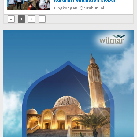
Lingkungan
9 tahun lalu
«
1
2
»