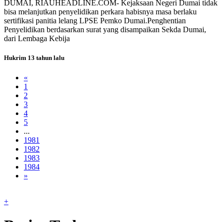
DUMAI, RIAUHEADLINE.COM- Kejaksaan Negeri Dumai tidak
bisa melanjutkan penyelidikan perkara habisnya masa berlaku
sertifikasi panitia lelang LPSE Pemko Dumai.Penghentian
Penyelidikan berdasarkan surat yang disampaikan Sekda Dumai,
dari Lembaga Kebija
Hukrim
13 tahun lalu
«
1
2
3
4
5
...
1981
1982
1983
1984
»
+