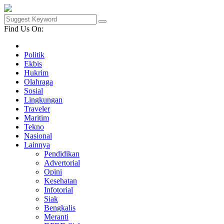
Find Us On:
Politik
Ekbis
Hukrim
Olahraga
Sosial
Lingkungan
Traveler
Maritim
Tekno
Nasional
Lainnya
Pendidikan
Advertorial
Opini
Kesehatan
Infotorial
Siak
Bengkalis
Meranti